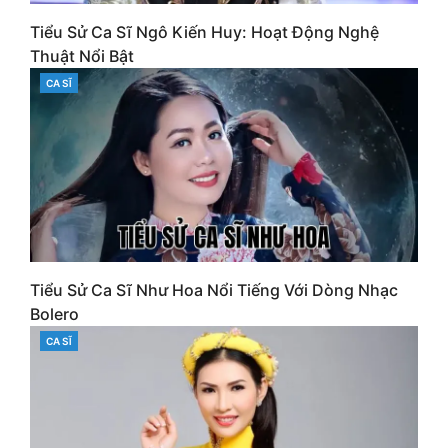
Tiểu Sử Ca Sĩ Ngô Kiến Huy: Hoạt Động Nghệ
Thuật Nổi Bật
CA SĨ
CATEGORIES
Tiểu Sử Ca Sĩ Như Hoa Nổi Tiếng Với Dòng Nhạc
Bolero
CA SĨ
CATEGORIES